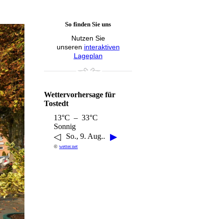
So finden Sie uns
Nutzen Sie
unseren
interaktiven
Lageplan
Wettervorhersage für
Tostedt
13°C – 33°C
Sonnig
◁
▶
So., 9. Aug..
©
wetter.net